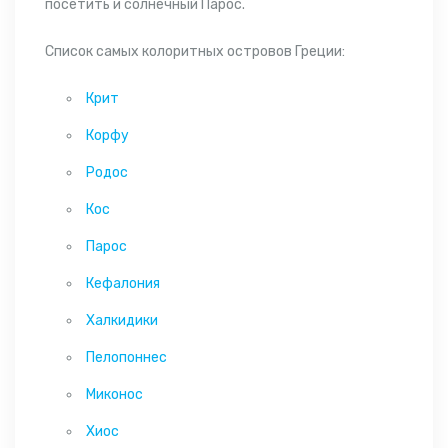
посетить и солнечный Парос.
Список самых колоритных островов Греции:
Крит
Корфу
Родос
Кос
Парос
Кефалония
Халкидики
Пелопоннес
Миконос
Хиос