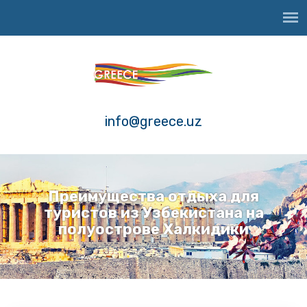
info@greece.uz
Преимущества отдыха для
туристов из Узбекистана на
полуострове Халкидики