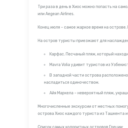
Три раза в день в Хиос можно попасть на само
или Aegean Airlines.
Конец июля – самое жаркое время на острове.
На остров туристы приезжают для наслаждени
Карфас. Песчаный пляж, который наход
Mavra Volia удивит
туристов из Узбеки
В западной части острова расположено
насладиться одиночеством.
Айя Маркела – невероятный пляж, укра
Многочисленные
экскурсии
от местных помог
острова Хиос каждого
туриста из Ташкента
и
Список самых колоритных островов Греции: