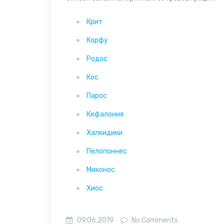
Крит
Корфу
Родос
Кос
Парос
Кефалония
Халкидики
Пелопоннес
Миконос
Хиос
09.06.2019
No Comments