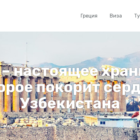
Греция
Виза
Т
 – настоящее хра
орое покорит серд
Узбекистана