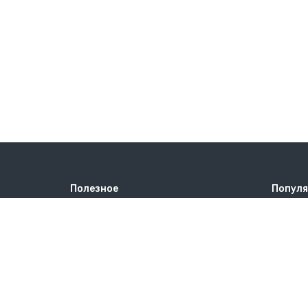
Полезное
Популя
Достопримечательности
Остров
Погода
Города
Как добраться
Курорт
Отзывы