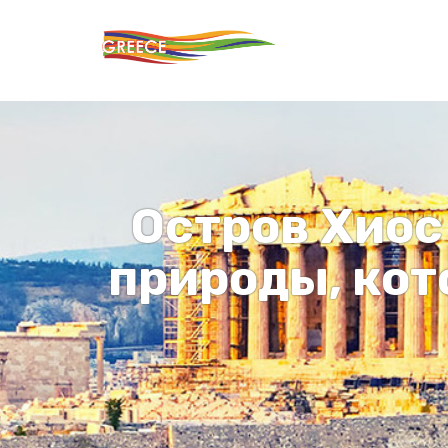
Остров Хиос
природы, кот