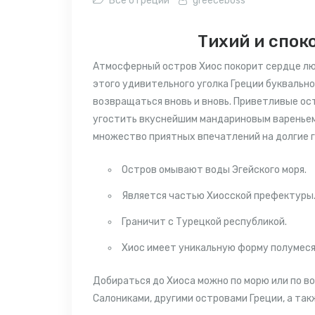
Все о Греции
greeceboss
Тихий и спок
Атмосферный остров Хиос покорит сердце лю
этого
удивительного уголка
Греции
буквально
возвращаться вновь и вновь. Приветливые о
угостить вкуснейшим мандариновым вареньем
множество
приятных впечатлений на долгие 
Остров омывают воды Эгейского моря.
Является частью Хиосской префектуры
Граничит с Турецкой республикой.
Хиос имеет уникальную форму полумеся
Добираться до Хиоса можно по морю или по в
Салониками, другими островами Греции, а та