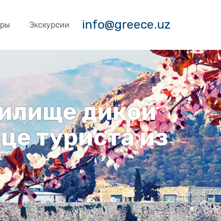
info@greece.uz
уры
Экскурсии
нилище дикой
це туриста из